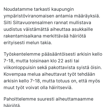
Noudatamme tarkasti kaupungin
ympäristöviranomaisen antamia määräyksiä.
Silti Siltavuorensalmen rannat mullistava
uudistus väistämättä aiheuttaa asukkaille
rakentamisaikana merkittävää häiriötä
erityisesti melun takia.
Työskentelemme pääsääntöisesti arkisin kello
7-18, mutta toisinaan klo 22 asti tai
viikonloppuisin sekä pakottavista syistä öisin.
Kovempaa melua aiheuttavat työt tehdään
arkisin kello 7-18, mutta totuus on, että myös
muut työt voivat olla häiritseviä.
Pahoittelemme suuresti aiheuttamaamme
häiriötä.