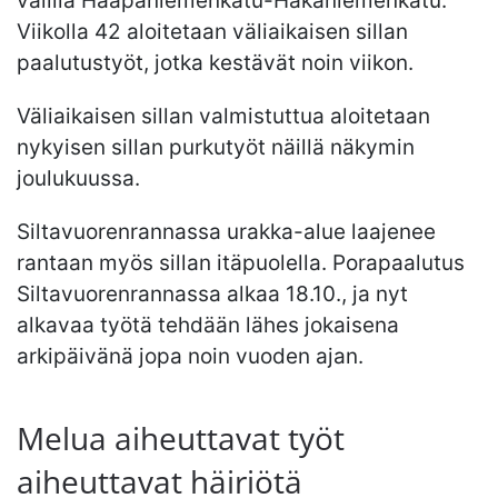
välillä Haapaniemenkatu-Hakaniemenkatu.
Viikolla 42 aloitetaan väliaikaisen sillan
paalutustyöt, jotka kestävät noin viikon.
Väliaikaisen sillan valmistuttua aloitetaan
nykyisen sillan purkutyöt näillä näkymin
joulukuussa.
Siltavuorenrannassa urakka-alue laajenee
rantaan myös sillan itäpuolella. Porapaalutus
Siltavuorenrannassa alkaa 18.10., ja nyt
alkavaa työtä tehdään lähes jokaisena
arkipäivänä jopa noin vuoden ajan.
Melua aiheuttavat työt
aiheuttavat häiriötä