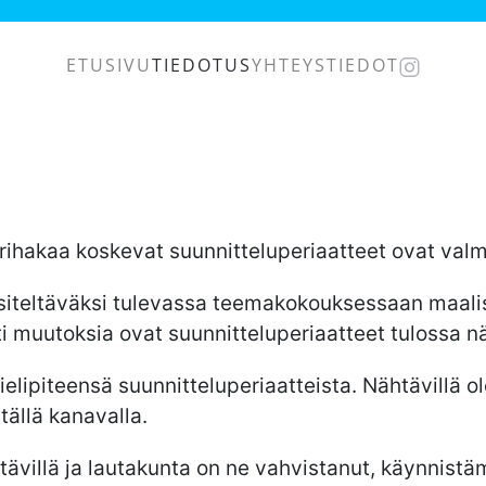
ETUSIVU
TIEDOTUS
YHTEYSTIEDOT
rihakaa koskevat suunnitteluperiaatteet ovat valm
teltäväksi tulevassa teemakokouksessaan maalisku
ti muutoksia ovat suunnitteluperiaatteet tulossa n
elipiteensä suunnitteluperiaatteista. Nähtävillä o
tällä kanavalla.
tävillä ja lautakunta on ne vahvistanut, käynnistäm