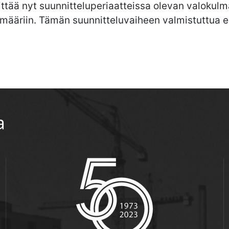
vittää nyt suunnitteluperiaatteissa olevan valok
alamääriin. Tämän suunnitteluvaiheen valmistuttua 
a