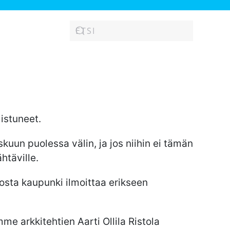
istuneet.
un puolessa välin, ja jos niihin ei tämän
ähtäville.
losta kaupunki ilmoittaa erikseen
me arkkitehtien Aarti Ollila Ristola