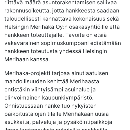
riittävä määrä asuntorakentamisen sallivaa
rakennusoikeutta, jotta hankkeesta saadaan
taloudellisesti kannattava kokonaisuus sekä
Helsingin Merihaka Oy:n osakasyhtiöille että
hankkeen toteuttajalle. Tavoite on etsiä
vakavarainen sopimuskumppani edistämään
hankkeen toteutusta yhdessä Helsingin
Merihaan kanssa.
Merihaka‐projekti tarjoaa ainutlaatuisen
mahdollisuuden kehittää Merihaasta
entistäkin viihtyisämpi asuinalue ja
elinvoimainen kaupunkiympäristö.
Onnistuessaan hanke tuo nykyisten
paikoitustalojen tilalle Merihakaan uusia
asukkaita, palveluja ja pysäköintipaikkoja