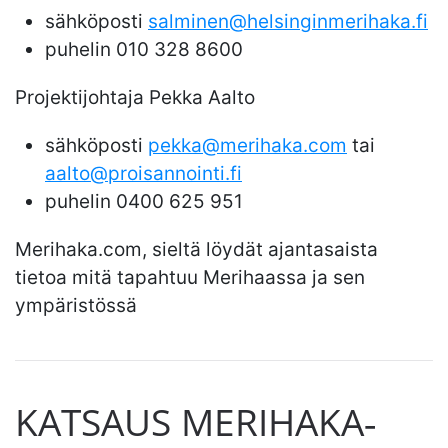
sähköposti
salminen@helsinginmerihaka.fi
puhelin 010 328 8600
Projektijohtaja Pekka Aalto
sähköposti
pekka@merihaka.com
tai
aalto@proisannointi.fi
puhelin 0400 625 951
Merihaka.com, sieltä löydät ajantasaista
tietoa mitä tapahtuu Merihaassa ja sen
ympäristössä
KATSAUS MERIHAKA‐