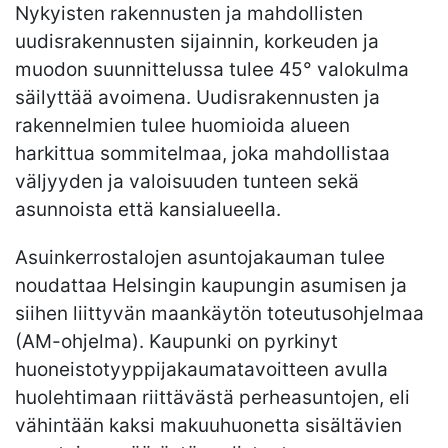
Nykyisten rakennusten ja mahdollisten
uudisrakennusten sijainnin, korkeuden ja
muodon suunnittelussa tulee 45° valokulma
säilyttää avoimena. Uudisrakennusten ja
rakennelmien tulee huomioida alueen
harkittua sommitelmaa, joka mahdollistaa
väljyyden ja valoisuuden tunteen sekä
asunnoista että kansialueella.
Asuinkerrostalojen asuntojakauman tulee
noudattaa Helsingin kaupungin asumisen ja
siihen liittyvän maankäytön toteutusohjelmaa
(AM-ohjelma). Kaupunki on pyrkinyt
huoneistotyyppijakaumatavoitteen avulla
huolehtimaan riittävästä perheasuntojen, eli
vähintään kaksi makuuhuonetta sisältävien