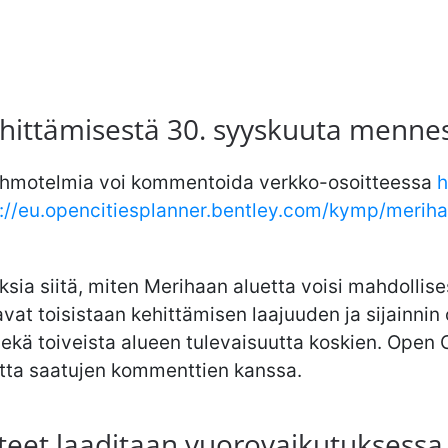
hittämisestä 30. syyskuuta menne
hahmotelmia voi kommentoida verkko-osoitteessa
h
://eu.opencitiesplanner.bentley.com/kymp/merih
sia siitä, miten Merihaan aluetta voisi mahdollise
avat toisistaan kehittämisen laajuuden ja sijainni
kä toiveista alueen tulevaisuutta koskien. Open C
tta saatujen kommenttien kanssa.
teet laaditaan vuorovaikutuksessa