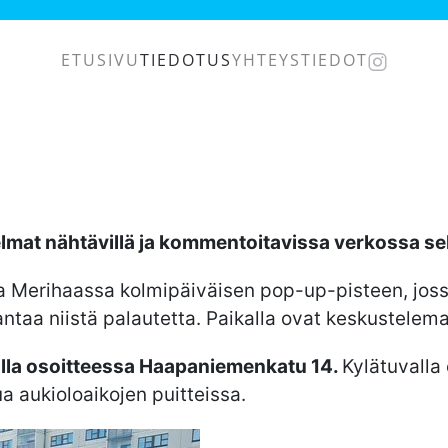
ETUSIVU
TIEDOTUS
YHTEYSTIEDOT
mat nähtävillä ja kommentoitavissa verkossa se
a Merihaassa kolmipäiväisen pop-up-pisteen, joss
ntaa niistä palautetta. Paikalla ovat keskustelema
lla osoitteessa Haapaniemenkatu 14.
Kylätuvalla
ua aukioloaikojen puitteissa.