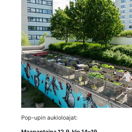
Pop-upin aukioloajat:
Maanantaina 12.9. klo 14–19