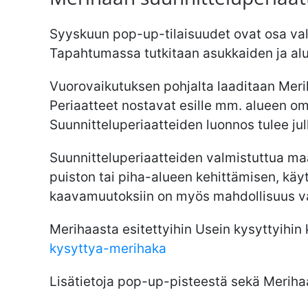
Syyskuun pop-up-tilaisuudet ovat osa val
Tapahtumassa tutkitaan asukkaiden ja alu
Vuorovaikutuksen pohjalta laaditaan Merih
Periaatteet nostavat esille mm. alueen omin
Suunnitteluperiaatteiden luonnos tulee ju
Suunnitteluperiaatteiden valmistuttua m
puiston tai piha-alueen kehittämisen, käy
kaavamuutoksiin on myös mahdollisuus va
Merihaasta esitettyihin Usein kysyttyihin
kysyttya-merihaka
Lisätietoja pop-up-pisteestä sekä Meriha