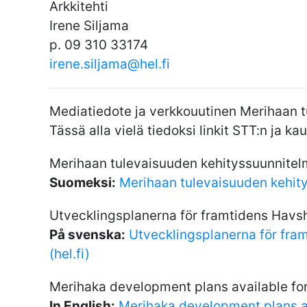
Arkkitehti
Irene Siljama
p. 09 310 33174
irene.siljama@hel.fi
Mediatiedote ja verkkouutinen Merihaan tu
Tässä alla vielä tiedoksi linkit STT:n ja ka
Merihaan tulevaisuuden kehityssuunnitelm
Suomeksi:
Merihaan tulevaisuuden kehity
Utvecklingsplanerna för framtidens Havsh
På svenska:
Utvecklingsplanerna för fra
(hel.fi)
Merihaka development plans available fo
In English:
Merihaka development plans av