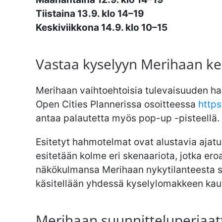
Tiistaina 13.9. klo 14–19
Keskiviikkona 14.9. klo 10–15
Vastaa kyselyyn Merihaan ke
Merihaan vaihtoehtoisia tulevaisuuden 
Open Cities Plannerissa osoitteessa
https
antaa palautetta myös pop-up -pisteellä.
Esitetyt hahmotelmat ovat alustavia ajatuk
esitetään kolme eri skenaariota, jotka ero
näkökulmansa Merihaan nykytilanteesta se
käsitellään yhdessä kyselylomakkeen kau
Merihaan suunnitteluperiaat