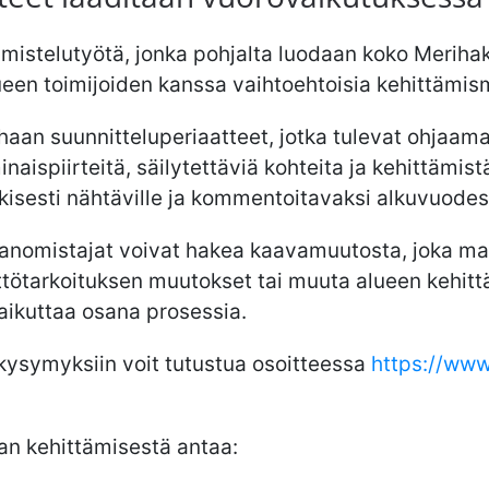
mistelutyötä, jonka pohjalta luodaan koko Merihak
een toimijoiden kanssa vaihtoehtoisia kehittämis
aan suunnitteluperiaatteet, jotka tulevat ohjaama
aispiirteitä, säilytettäviä kohteita ja kehittämistä
lkisesti nähtäville ja kommentoitavaksi alkuvuode
aanomistajat voivat hakea kaavamuutosta, joka ma
ttötarkoituksen muutokset tai muuta alueen kehittä
ikuttaa osana prosessia.
 kysymyksiin voit tutustua osoitteessa
https://www.
an kehittämisestä antaa: