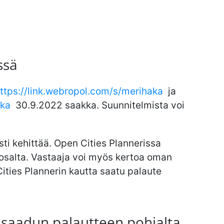
ssä
ttps://link.webropol.com/s/merihaka
ja
aka
30.9.2022 saakka. Suunnitelmista voi
sti kehittää. Open Cities Plannerissa
n osalta. Vastaaja voi myös kertoa oman
ities Plannerin kautta saatu palaute
 saadun palautteen pohjalta