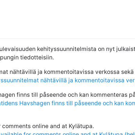
levaisuuden kehityssuunnitelmista on nyt julkaistu
upungin tiedotteisiin.
at nähtävillä ja kommentoitavissa verkossa sekä 
ssuunnitelmat nähtävillä ja kommentoitavissa verk
agen finns till påseende och kan kommenteras på 
mtidens Havshagen finns till påseende och kan kom
r comments online and at Kylätupa.
ailable for comments online and at Kylätupa (hel.