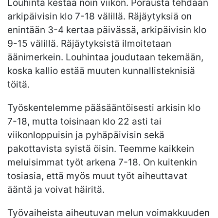
Louhinta kestää noin viikon. Porausta tehdään
arkipäivisin klo 7-18 välillä. Räjäytyksiä on
enintään 3-4 kertaa päivässä, arkipäivisin klo
9-15 välillä. Räjäytyksistä ilmoitetaan
äänimerkein. Louhintaa joudutaan tekemään,
koska kallio estää muuten kunnallisteknisiä
töitä.
Työskentelemme pääsääntöisesti arkisin klo
7-18, mutta toisinaan klo 22 asti tai
viikonloppuisin ja pyhäpäivisin sekä
pakottavista syistä öisin. Teemme kaikkein
meluisimmat työt arkena 7-18. On kuitenkin
tosiasia, että myös muut työt aiheuttavat
ääntä ja voivat häiritä.
Työvaiheista aiheutuvan melun voimakkuuden