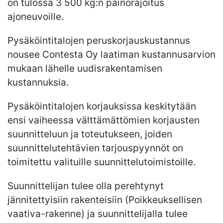
on tulossa 3 500 kg:n painorajoitus
ajoneuvoille.
Pysäköintitalojen peruskorjauskustannus
nousee Contesta Oy laatiman kustannusarvion
mukaan lähelle uudisrakentamisen
kustannuksia.
Pysäköintitalojen korjauksissa keskitytään
ensi vaiheessa välttämättömien korjausten
suunnitteluun ja toteutukseen, joiden
suunnittelutehtävien tarjouspyynnöt on
toimitettu valituille suunnittelutoimistoille.
Suunnittelijan tulee olla perehtynyt
jännitettyisiin rakenteisiin (Poikkeuksellisen
vaativa-rakenne) ja suunnittelijalla tulee