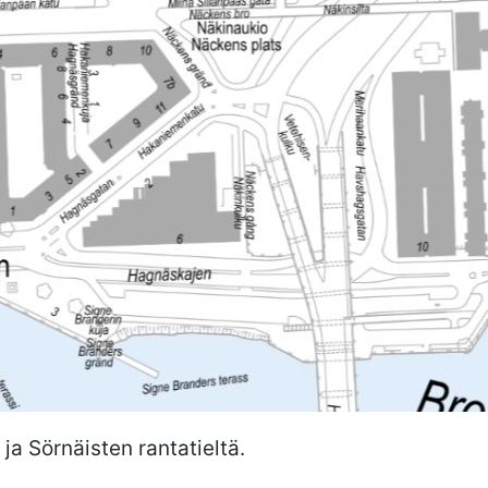
ja Sörnäisten rantatieltä.