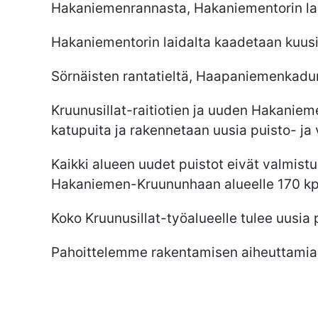
Hakaniemenrannasta, Hakaniementorin laid
Hakaniementorin laidalta kaadetaan kuusi
Sörnäisten rantatieltä, Haapaniemenkadu
Kruunusillat-raitiotien ja uuden Hakaniem
katupuita ja rakennetaan uusia puisto- ja v
Kaikki alueen uudet puistot eivät valmistu 
Hakaniemen-Kruununhaan alueelle 170 kpl
Koko Kruunusillat-työalueelle tulee uusia p
Pahoittelemme rakentamisen aiheuttamia h