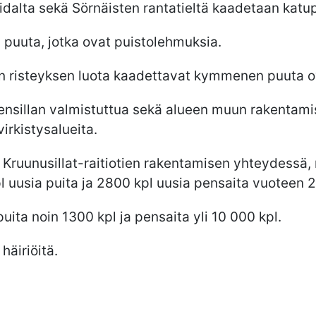
alta sekä Sörnäisten rantatieltä kaadetaan katup
 puuta, jotka ovat puistolehmuksia.
n risteyksen luota kaadettavat kymmenen puuta ov
ensillan valmistuttua sekä alueen muun rakentamis
irkistysalueita.
Kruunusillat-raitiotien rakentamisen yhteydessä, mu
 uusia puita ja 2800 kpl uusia pensaita vuoteen
uita noin 1300 kpl ja pensaita yli 10 000 kpl.
äiriöitä.